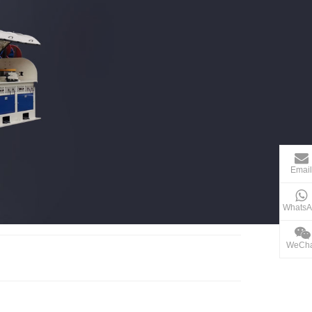
Emai
WhatsA
WeCha