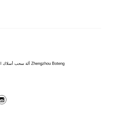
آلة سحب أسلاك اللحام- معدات ماكينات Zhengzhou Boteng