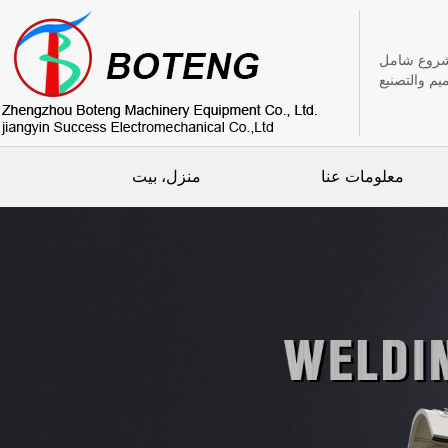
روع شامل
يم والتصنيع
معلومات عنا
منزل، بيت