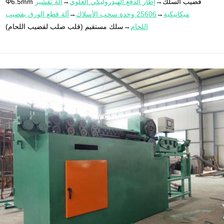
Φ6.5mm قضيب السلك→
إطار الدفع الهيدروليكي العلوي
→
آلة تقشير
ميكانيكية
→
25606 وحدة سحب الأسلاك
→
آلة قطع الورق بقضيب
اللحام
→سلك مستقيم (قلب صلب لقضيب اللحام)