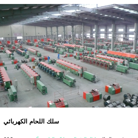
4. التقشير:
الإصدار النشط
→
موقف التوتر
→
جرار زراعى
→
آلة تقشير
آلة أخذ العجلة على شكل i
→
منظف الحزام
→
5.آلة لف الطبقة:
آلة تناول نشطة
→
موقف التوتر
→
آلة لف عجلة على
شكل i
رزمة
6.
سلك اللحام الكهربائي