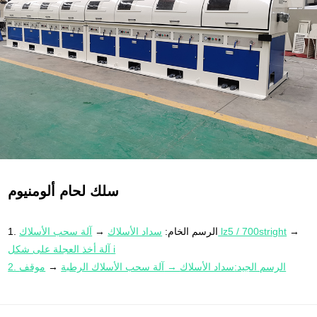
4. وحدة الرسم الدقيق للسلك بقلب متدفق:
آلة سداد 800 بكرة
→
400-10
آلة سحب الأسلاك المستقيمة
→
إطار شد الرفع
→
آلة تلميع ميكانيكية
→
آلة
سحب الأسلاك الجاهزة SG800
5.آلة لف طبقة أسلاك اللحام:
800 طبقة لف وآلة الدفع (متوسط 1.0 /
متوسط 1.58 مم)
→
آلية الشد
→
طبقة أسلاك اللحام المحمية بالغاز
CRZ2500 حول المضيف
→المنتج النهائي (15 ~ 20 كجم / لفة)
سلك لحام ألومنيوم
→
آلة سحب الأسلاك lz5 / 700stright
1. الرسم الخام:
سداد الأسلاك
→
آلة أخذ العجلة على شكل i
2. الرسم الجيد:
سداد الأسلاك
→
آلة سحب الأسلاك الرطبة
→
موقف
آلة أخذ العجلة على شكل i
التوتر
→
التلدين
3.