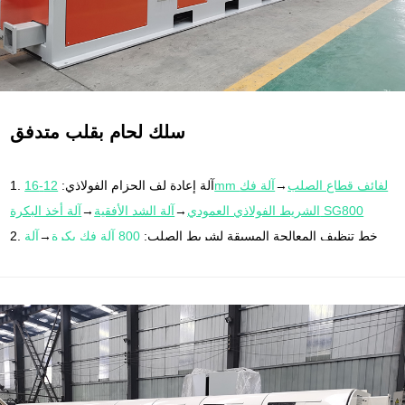
سلك لحام بقلب متدفق
12-16mm لفائف قطاع الصلب
→
آلة فك
1. آلة إعادة لف الحزام الفولاذي:
آلة أخذ البكرة SG800
الشريط الفولاذي العمودي
→
آلة الشد الأفقية
→
2. خط تنظيف المعالجة المسبقة لشريط الصلب:
800 آلة فك بكرة
→
آلة
الشد الفك
→آلة التنظيف بالموجات فوق الصوتية→آلة الشطف→
مجفف
التعريفي
→
عجلة التوجيه للدخول
3. آلة تشكيل أسلاك اللحام بقلب متدفق (مطحنة درفلة بحزام فولاذي
على شكل U) + وحدة سحب تقريبي:
وحدة تشكيل أسلاك اللحام ذات قلب
آلة سحب الأسلاك المستقيمة 5006
→
800 آلة سحب
التدفق Cx8160→
البكرة