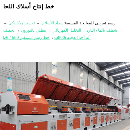
خط إنتاج أسلاك اللحا
رسم تقريبي للمعالجة المسبقة:
سداد الأسلاك
→
تقشير ميكانيكي
→
→
شطف بالماء البارد
→
التخليل الكهربائي
→
مطلي بالبورون
→
تجفيف
sg800i آلة أخذ العجلة
→
lz6 / 560 خط رسم مستقيم
lz8 / 400 خط رسم
→
آلة دفع عجلة على شكل fx800i
سحب جيد:
→
مستقيم
→
موقف التوتر
→
خزان الغسيل
→مقشر ساخن → خزان الغسيل
القلوي كهربائيا →
خزان التخليل الكهربائي
→خزان تنشيط الغسيل →خزان
طلاء→يغسل بالماء الساخن→آلة تلميع الجر →
آلة أخذ عجلة على شكل
موقف التوتر
→
آلة لف
→
آلة دفع العجلة على شكل sg630i
3：
sg630i
الطبقة (لف السلك إلى 15 كجم أو 20 كجم لكل لوح)
bs4525 آلة تغليف بالانكماش الحراري للتغليف والتخزين
4：