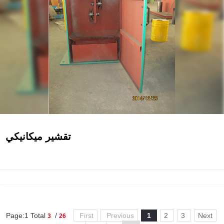
تقشير ميكانيكي
Page:1 Total
/
First
Previous
1
2
3
Next
3
26